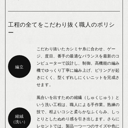
工程の全てをこだわり抜く職人のポリシ
ー
こだわり抜いたカシミヤ糸に合わせ、ゲー
ジ、度目、番手の最適なバランスを最新のコ
ンピューターで設計し、制御。高機能の編み
編立
機でゆっくり丁寧に編み上げ、ピリングが起
きにくく、型くずれしにくいニットを完成さ
せます。
風合いを出すための縮繊（しゅくじゅう）と
いう洗い工程は、職人による手作業。熟練の
技で、程よいコシと柔らかなふくらみ、しっ
縮絨
とりとしたぬめり感を引き出します。さらに
（洗い）
レセントでは、製品一つ一つのサイズや色に