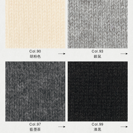
Col.90
Col.93
胡粉色
銀鼠
Col.97
Col.99
藍墨茶
漆黒