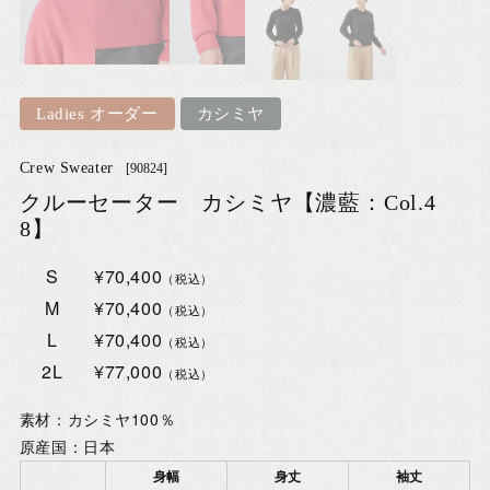
Ladies オーダー
カシミヤ
Crew Sweater
[90824]
クルーセーター カシミヤ【濃藍：Col.4
8】
S
¥70,400
（税込）
M
¥70,400
（税込）
L
¥70,400
（税込）
2L
¥77,000
（税込）
素材：カシミヤ100％
原産国：日本
身幅
身丈
袖丈