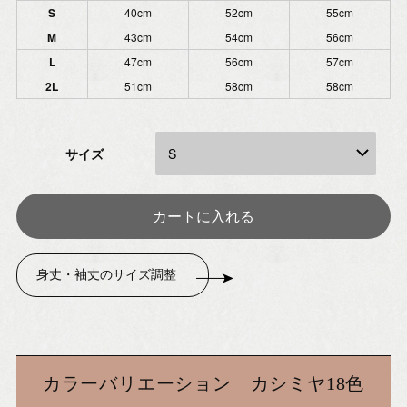
S
40cm
52cm
55cm
M
43cm
54cm
56cm
L
47cm
56cm
57cm
2L
51cm
58cm
58cm
サイズ
身丈・袖丈のサイズ調整
カラーバリエーション カシミヤ18色