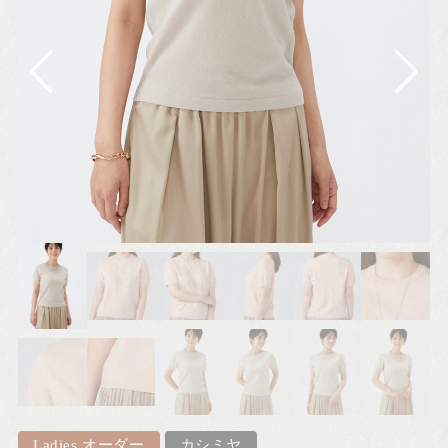
写
Ladies オーダー
カシミヤ