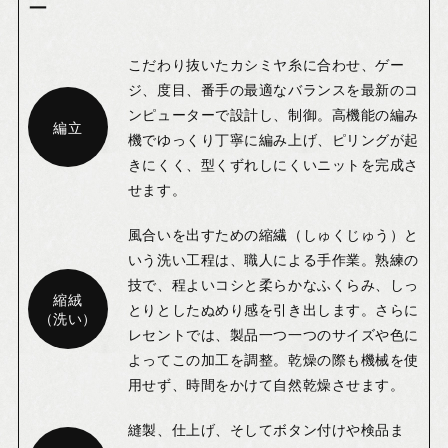
ー
こだわり抜いたカシミヤ糸に合わせ、ゲー
ジ、度目、番手の最適なバランスを最新のコ
ンピューターで設計し、制御。高機能の編み
編立
機でゆっくり丁寧に編み上げ、ピリングが起
きにくく、型くずれしにくいニットを完成さ
せます。
風合いを出すための縮繊（しゅくじゅう）と
いう洗い工程は、職人による手作業。熟練の
技で、程よいコシと柔らかなふくらみ、しっ
縮絨
とりとしたぬめり感を引き出します。さらに
（洗い）
レセントでは、製品一つ一つのサイズや色に
よってこの加工を調整。乾燥の際も機械を使
用せず、時間をかけて自然乾燥させます。
縫製、仕上げ、そしてボタン付けや検品ま