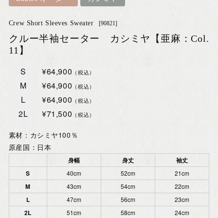
Crew Short Sleeves Sweater
[90821]
クルー半袖セーター カシミヤ【亜麻：Col.
11】
S
¥64,900
（税込）
M
¥64,900
（税込）
L
¥64,900
（税込）
2L
¥71,500
（税込）
素材：カシミヤ100％
原産国：日本
身幅
身丈
袖丈
S
40cm
52cm
21cm
M
43cm
54cm
22cm
L
47cm
56cm
23cm
2L
51cm
58cm
24cm