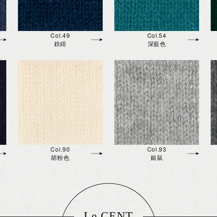
Col.49
Col.54
鉄紺
深藍色
Col.90
Col.93
胡粉色
銀鼠
Le CENT