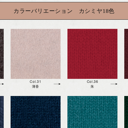
カラーバリエーション カシミヤ18色
Col.31
Col.36
薄香
朱