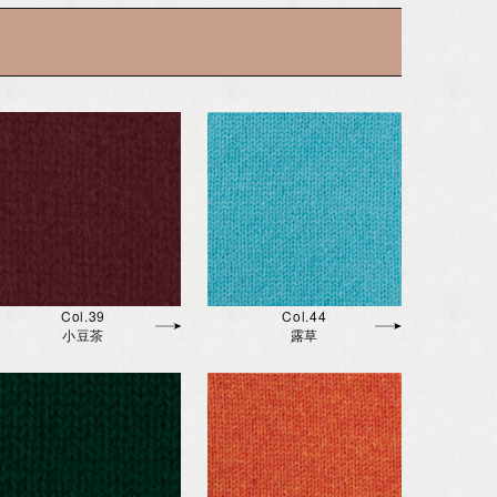
Col.39
Col.44
小豆茶
露草