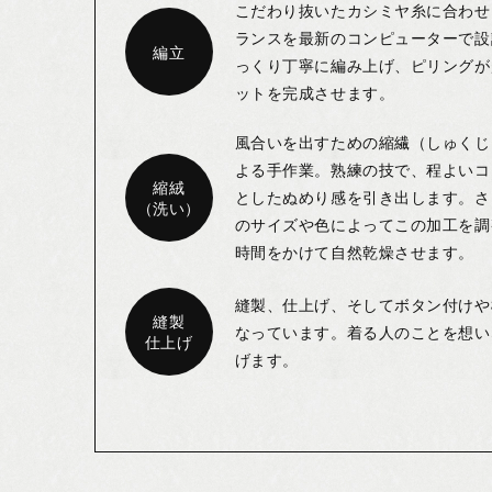
こだわり抜いたカシミヤ糸に合わせ
ランスを最新のコンピューターで設
編立
っくり丁寧に編み上げ、ピリングが
ットを完成させます。
風合いを出すための縮繊（しゅくじ
よる手作業。熟練の技で、程よいコ
縮絨
としたぬめり感を引き出します。さ
（洗い）
のサイズや色によってこの加工を調
時間をかけて自然乾燥させます。
縫製、仕上げ、そしてボタン付けや
縫製
なっています。着る人のことを想い
仕上げ
げます。