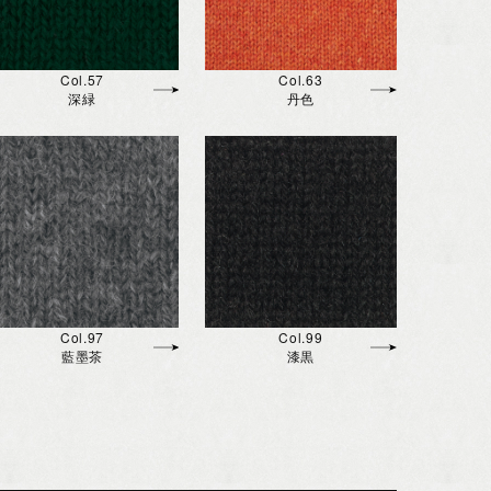
Col.57
Col.63
深緑
丹色
Col.97
Col.99
藍墨茶
漆黒