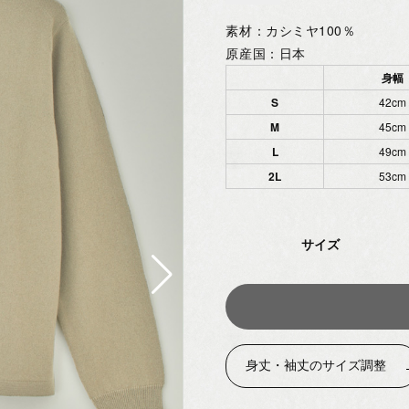
素材：カシミヤ100％
原産国：日本
身幅
S
42cm
M
45cm
L
49cm
2L
53cm
サイズ
身丈・袖丈のサイズ調整