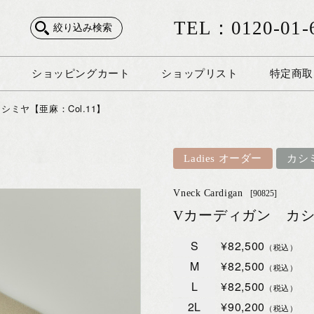
TEL：0120-01-
絞り込み検索
ショッピングカート
ショップリスト
特定商取
シミヤ【亜麻：Col.11】
Ladies オーダー
カシ
Vneck Cardigan
[90825]
Vカーディガン カシミ
S
¥82,500
（税込）
M
¥82,500
（税込）
L
¥82,500
（税込）
2L
¥90,200
（税込）