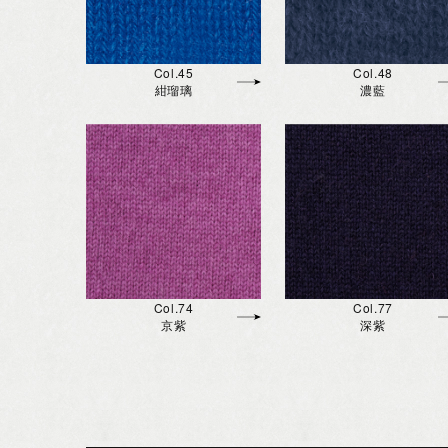
Col.45
Col.48
紺瑠璃
濃藍
Col.74
Col.77
京紫
深紫