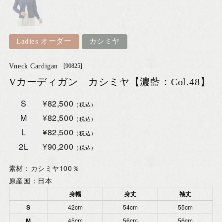
Ladies オーダー
カシミヤ
Vneck Cardigan
[90825]
Vカーディガン カシミヤ【濃藍：Col.48】
S
¥82,500
（税込）
M
¥82,500
（税込）
L
¥82,500
（税込）
2L
¥90,200
（税込）
素材：カシミヤ100％
原産国：日本
身幅
身丈
袖丈
S
42cm
54cm
55cm
M
45cm
56cm
56cm