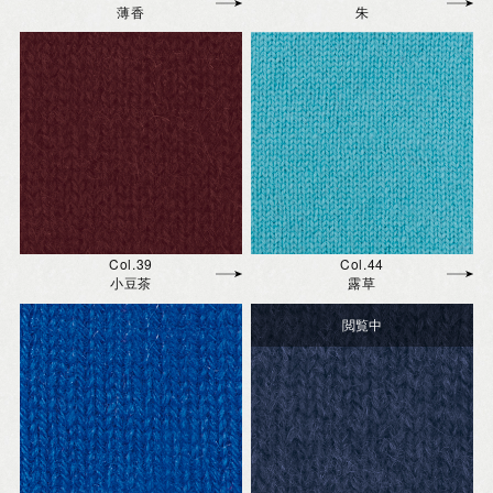
薄香
朱
Col.39
Col.44
小豆茶
露草