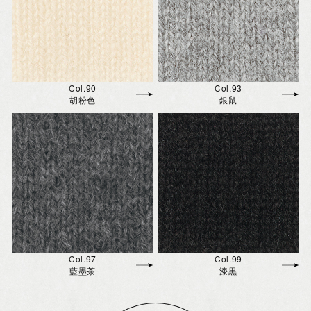
Col.90
Col.93
胡粉色
銀鼠
Col.97
Col.99
藍墨茶
漆黒