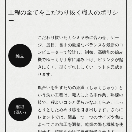
工程の全てをこだわり抜く職人のポリシ
ー
こだわり抜いたカシミヤ糸に合わせ、ゲー
ジ、度目、番手の最適なバランスを最新のコ
ンピューターで設計し、制御。高機能の編み
編立
機でゆっくり丁寧に編み上げ、ピリングが起
きにくく、型くずれしにくいニットを完成さ
せます。
風合いを出すための縮繊（しゅくじゅう）と
いう洗い工程は、職人による手作業。熟練の
技で、程よいコシと柔らかなふくらみ、しっ
縮絨
とりとしたぬめり感を引き出します。さらに
（洗い）
レセントでは、製品一つ一つのサイズや色に
よってこの加工を調整。乾燥の際も機械を使
用せず、時間をかけて自然乾燥させます。