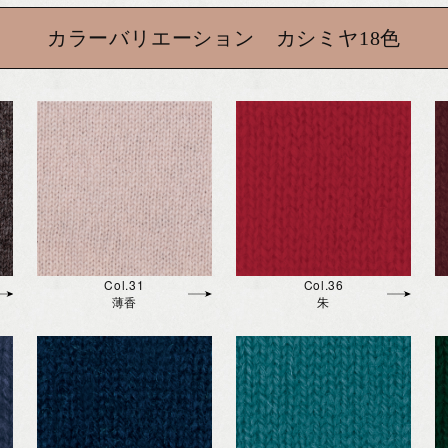
カラーバリエーション カシミヤ18色
Col.31
Col.36
薄香
朱