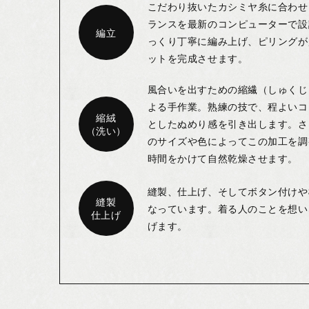
こだわり抜いたカシミヤ糸に合わせ
ランスを最新のコンピューターで設
編立
っくり丁寧に編み上げ、ピリングが
ットを完成させます。
風合いを出すための縮繊（しゅくじ
よる手作業。熟練の技で、程よいコ
縮絨
としたぬめり感を引き出します。さ
（洗い）
のサイズや色によってこの加工を調
時間をかけて自然乾燥させます。
縫製、仕上げ、そしてボタン付けや
縫製
なっています。着る人のことを想い
仕上げ
げます。