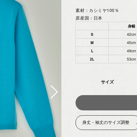
素材：カシミヤ100％
原産国：日本
身幅
S
42cm
M
45cm
L
49cm
2L
53cm
サイズ
身丈・袖丈のサイズ調整