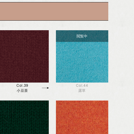
Col.39
Col.44
小豆茶
露草