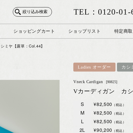
TEL：0120-01-
絞り込み検索
ショッピングカート
ショップリスト
特定商取
シミヤ【露草：Col.44】
Ladies オーダー
カシ
Vneck Cardigan
[90825]
Vカーディガン カシミ
S
¥82,500
（税込）
M
¥82,500
（税込）
L
¥82,500
（税込）
2L
¥90,200
（税込）