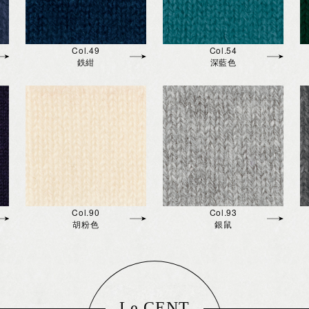
Col.49
Col.54
鉄紺
深藍色
Col.90
Col.93
胡粉色
銀鼠
Le CENT