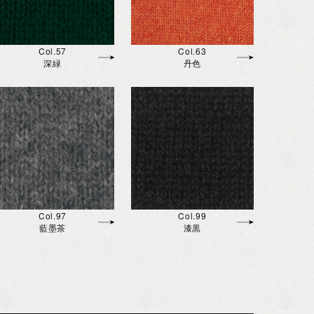
Col.57
Col.63
深緑
丹色
Col.97
Col.99
藍墨茶
漆黒