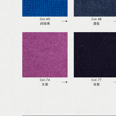
Col.45
Col.48
紺瑠璃
濃藍
Col.74
Col.77
京紫
深紫