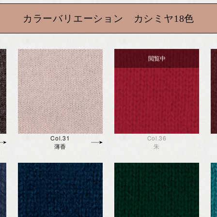
カラーバリエーション カシミヤ18色
Col.31
Col.36
薄香
朱