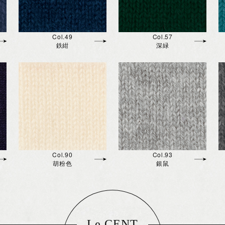
Col.49
Col.57
鉄紺
深緑
Col.90
Col.93
胡粉色
銀鼠
Le CENT