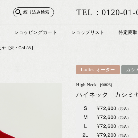
TEL：0120-01-
絞り込み検索
ショッピングカート
ショップリスト
特定商取
【朱：Col.36】
Ladies オーダー
カシ
High Neck
[90826]
ハイネック カシミヤ【
S
¥72,600
（税込）
M
¥72,600
（税込）
L
¥72,600
（税込）
2L
¥79,200
（税込）