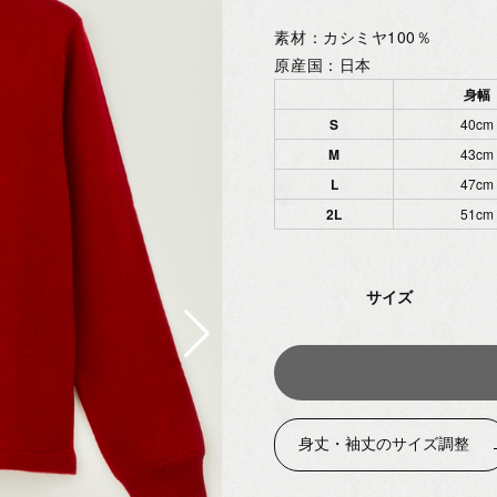
素材：カシミヤ100％
原産国：日本
身幅
S
40cm
M
43cm
L
47cm
2L
51cm
サイズ
身丈・袖丈のサイズ調整