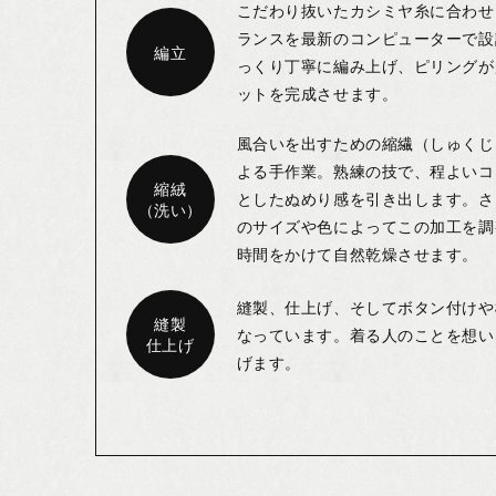
こだわり抜いたカシミヤ糸に合わせ
ランスを最新のコンピューターで設
編立
っくり丁寧に編み上げ、ピリングが
ットを完成させます。
風合いを出すための縮繊（しゅくじ
よる手作業。熟練の技で、程よいコ
縮絨
としたぬめり感を引き出します。さ
（洗い）
のサイズや色によってこの加工を調
時間をかけて自然乾燥させます。
縫製、仕上げ、そしてボタン付けや
縫製
なっています。着る人のことを想い
仕上げ
げます。