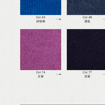
Col.45
Col.48
紺瑠璃
濃藍
Col.74
Col.77
京紫
深紫