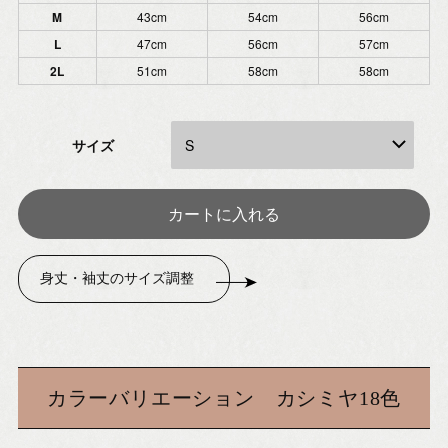
M
43cm
54cm
56cm
L
47cm
56cm
57cm
2L
51cm
58cm
58cm
サイズ
身丈・袖丈のサイズ調整
カラーバリエーション カシミヤ18色