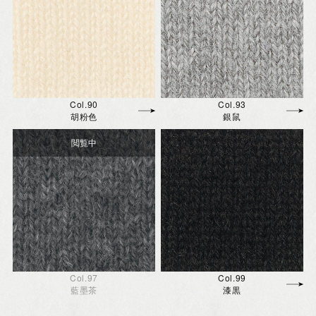
Col.90
Col.93
胡粉色
銀鼠
Col.97
Col.99
藍墨茶
漆黒