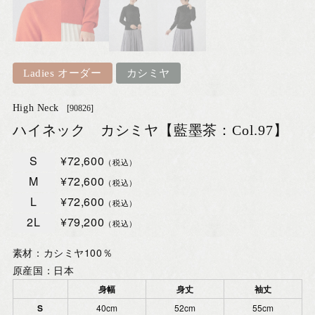
Ladies オーダー
カシミヤ
High Neck
[90826]
ハイネック カシミヤ【藍墨茶：Col.97】
S
¥72,600
（税込）
M
¥72,600
（税込）
L
¥72,600
（税込）
2L
¥79,200
（税込）
素材：カシミヤ100％
原産国：日本
身幅
身丈
袖丈
S
40cm
52cm
55cm