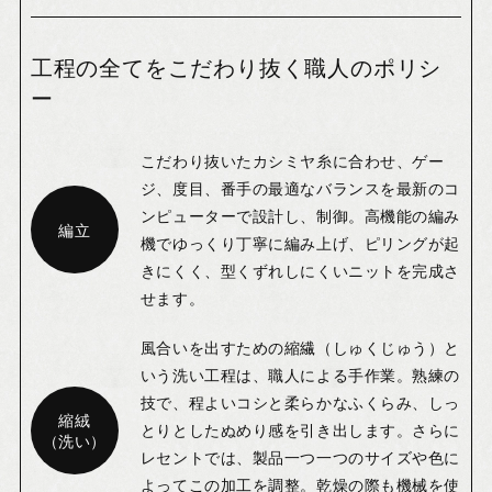
工程の全てをこだわり抜く職人のポリシ
ー
こだわり抜いたカシミヤ糸に合わせ、ゲー
ジ、度目、番手の最適なバランスを最新のコ
ンピューターで設計し、制御。高機能の編み
編立
機でゆっくり丁寧に編み上げ、ピリングが起
きにくく、型くずれしにくいニットを完成さ
せます。
風合いを出すための縮繊（しゅくじゅう）と
いう洗い工程は、職人による手作業。熟練の
技で、程よいコシと柔らかなふくらみ、しっ
縮絨
とりとしたぬめり感を引き出します。さらに
（洗い）
レセントでは、製品一つ一つのサイズや色に
よってこの加工を調整。乾燥の際も機械を使