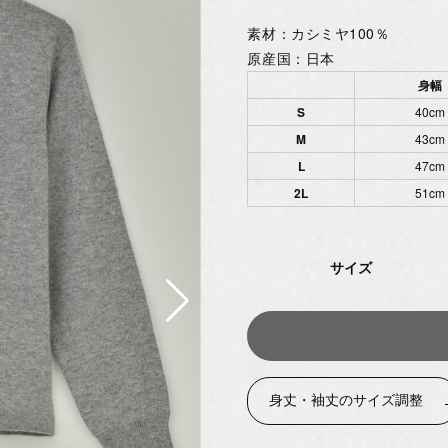
素材：カシミヤ100％
原産国：日本
身幅
S
40cm
M
43cm
L
47cm
2L
51cm
サイズ
身丈・袖丈のサイズ調整