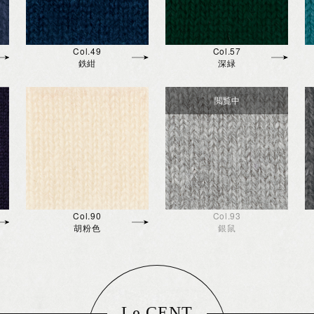
Col.49
Col.57
鉄紺
深緑
Col.90
Col.93
胡粉色
銀鼠
Le CENT