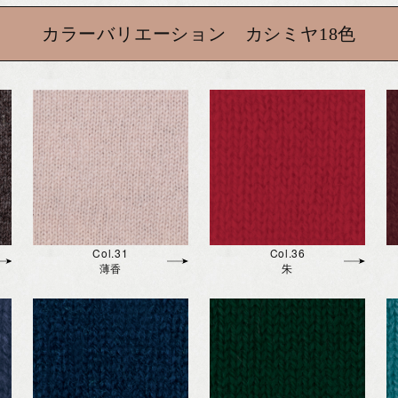
カラーバリエーション カシミヤ18色
Col.31
Col.36
薄香
朱