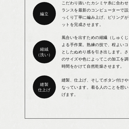
こだわり抜いたカシミヤ糸に合わせ
ランスを最新のコンピューターで設
編立
っくり丁寧に編み上げ、ピリングが
ットを完成させます。
風合いを出すための縮繊（しゅくじ
よる手作業。熟練の技で、程よいコ
縮絨
としたぬめり感を引き出します。さ
（洗い）
のサイズや色によってこの加工を調
時間をかけて自然乾燥させます。
縫製、仕上げ、そしてボタン付けや
縫製
なっています。着る人のことを想い
仕上げ
げます。