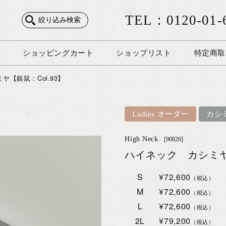
TEL：0120-01-
絞り込み検索
ショッピングカート
ショップリスト
特定商取
ヤ【銀鼠：Col.93】
Ladies オーダー
カシ
High Neck
[90826]
ハイネック カシミヤ【
S
¥72,600
（税込）
M
¥72,600
（税込）
L
¥72,600
（税込）
2L
¥79,200
（税込）