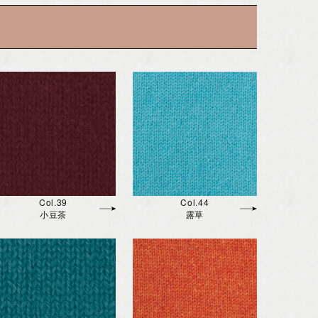
Col.39
Col.44
小豆茶
露草