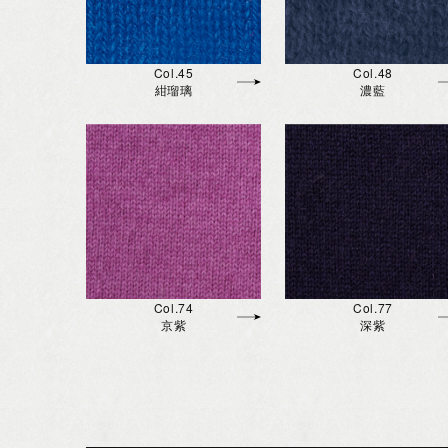
Col.45
Col.48
紺瑠璃
濃藍
Col.74
Col.77
京紫
深紫